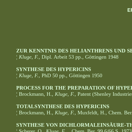
E
ZUR KENNTNIS DES HELIANTHRENS UND S
¦
Kluge, F.
, Dipl. Arbeit 53 pp., Göttingen 1948
SYNTHESE DES HYPERICINS
¦
Kluge, F.
, PhD 50 pp., Göttingen 1950
PROCESS FOR THE PREPARATION OF HYPE
¦ Brockmann, H.,
Kluge, F.
, Patent (Shenley Industr
TOTALSYNTHESE DES HYPERICINS
¦ Brockmann, H.,
Kluge, F.
, Muxfeldt, H., Chem. Be
SYNTHESE VON DICHLORMALEINSÄURE-THI
¦ Scherer, O.,
Kluge, F.
, , Chem. Ber.
99
6/66 S. 1973